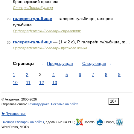
Кронверкский проспект …
Словарь Петербуржца
галерея-гульбище
— галерея гульбище, галереи
29
гульбища …
Орфографический словарь-справочник
галерея-гульбище
— (1 ж 2 с), Р. галере/и гу/льбища, ж …
30
Орфографический словарь русского языка
Страницы
←
Предыдущая
Следующая
→
1
2
3
4
5
6
7
8
9
10
11
12
13
© Академик, 2000-2026
18+
Обратная связь:
Техподдержка
,
Реклама на сайте
👣 Путешествия
Экспорт словарей на сайты
, сделанные на PHP,
Joomla,
Drupal,
WordPress, MODx.