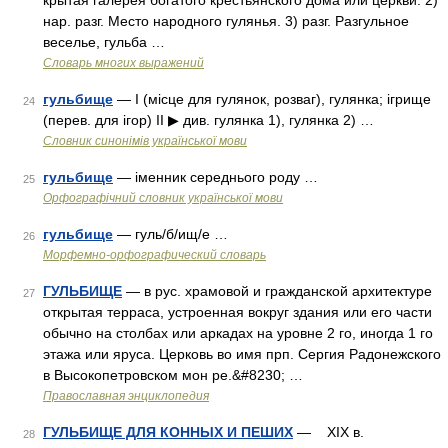
крытая галерея богатого крестьянского дома или церкви. 2)
нар. разг. Место народного гулянья. 3) разг. Разгульное
веселье, гульба …
Словарь многих выражений
гульбище
— I (місце для гулянок, розваг), гулянка; ігрище
24
(перев. для ігор) II ▶ див. гулянка 1), гулянка 2) …
Словник синонімів української мови
гульбище
— іменник середнього роду …
25
Орфографічний словник української мови
гульбище
— гуль/б/ищ/е …
26
Морфемно-орфографический словарь
ГУЛЬБИЩЕ
— в рус. храмовой и гражданской архитектуре
27
открытая терраса, устроенная вокруг здания или его части
обычно на столбах или аркадах на уровне 2 го, иногда 1 го
этажа или яруса. Церковь во имя прп. Сергия Радонежского
в Высокопетровском мон ре.&#8230; …
Православная энциклопедия
ГУЛЬБИЩЕ ДЛЯ КОННЫХ И ПЕШИХ
— XIX в.
28