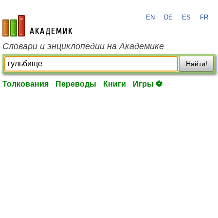
EN
DE
ES
FR
academic.ru
Словари и энциклопедии на Академике
Найти!
Толкования
Переводы
Книги
Игры ⚽