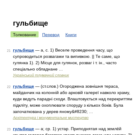
гульбище
Толкование
Перевод
Книги
гульбище
— а, с. 1) Веселе проведення часу, що
21
супроводиться розвагами та випивкою. || Те саме, що
гулянка 1). 2) Місце для гулянок, розваг і т. ін., часто
спеціально обладнане …
Український тлумачний словник
гульбище
— (ст.слов.) Огороджена зовнішня тераса,
22
майданчик на колонній або арковій галереї навколо храму,
куди ведуть парадні сходи. Влаштовується над перекриттям
підкліту, може охоплювати споруду з кількох боків. Була
започаткована у дерев яному&#8230; …
Архітектура і монументальне мистецтво
гульбище
— а; ср. 1) устар. Приподнятая над землёй
23